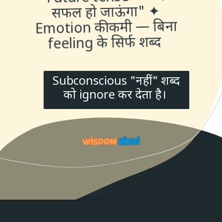
सफल हो जाऊंगा" ✦
Emotion की कमी — बिना
feeling के सिर्फ शब्द
Subconscious "नहीं" शब्द
को ignore कर देता है।