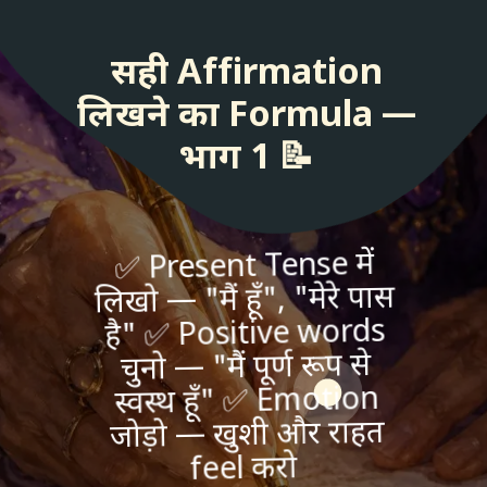
सही Affirmation
लिखने का Formula —
भाग 1 📝
✅ Present Tense में
लिखो — "मैं हूँ", "मेरे पास
है" ✅ Positive words
चुनो — "मैं पूर्ण रूप से
स्वस्थ हूँ" ✅ Emotion
जोड़ो — खुशी और राहत
feel करो