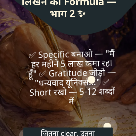
लिखने का Formula —
भाग 2 ✨
✅ Specific बनाओ — "मैं
हर महीने 5 लाख कमा रहा
हूँ" ✅ Gratitude जोड़ो —
"धन्यवाद यूनिवर्स..." ✅
Short रखो — 5-12 शब्दों
में
जितना clear, उतना