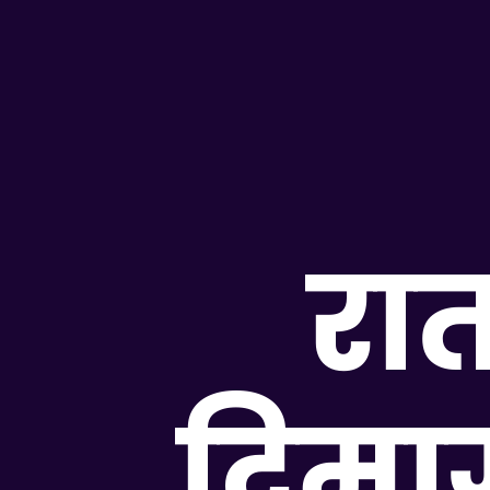
रात
दिमा