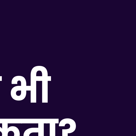
े भी
ुकता?