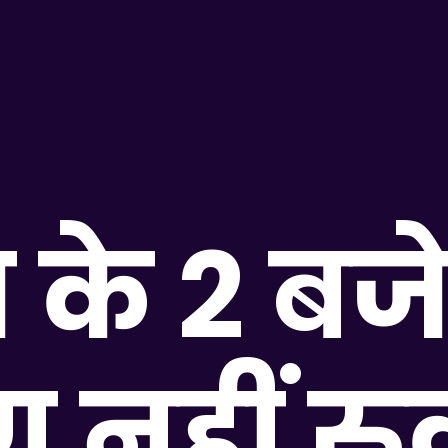
 के 2 बज
ग नहीं र