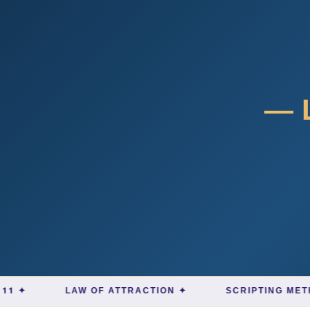
— L
LAW OF ATTRACTION ✦
SCRIPTING METHOD ✦