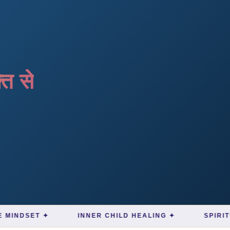
ि से
✦
INNER CHILD HEALING ✦
SPIRITUAL AWAK