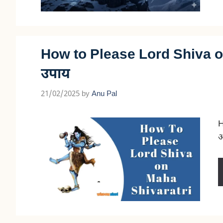
How to Please Lord Shiva on
उपाय
21/02/2025
by
Anu Pal
H
आ