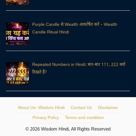
Purple Candle से Wealth आकर्षित करें – Wealth
Candle Ritual Hindi
Repeated Numbers in Hindi: बार-बार 111, 222 क्यों
दिखते हैं?
About Us- Wisdom Hindi
Contact Us
Disclaimer
Privacy Policy
Terms and condition
© 2026 Wisdom Hindi, All Rights Reserved