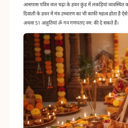
आसपास पवित्र जल चढ़ा के हवन कुंड में लकड़ियां व्यवस्थित करे
दिवाली के हवन में मंत्र उच्चारण का भी काफी महत्व होता है
अथवा 51 आहुतियां ॐ गन गणपतए नमः की दे सकते हैं।