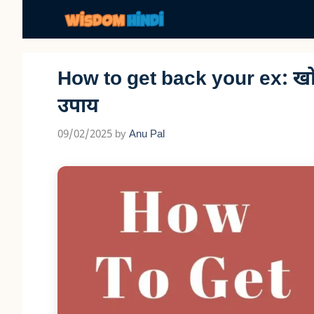
Skip
to
content
How to get back your ex: खोया 
उपाय
09/02/2025
by
Anu Pal