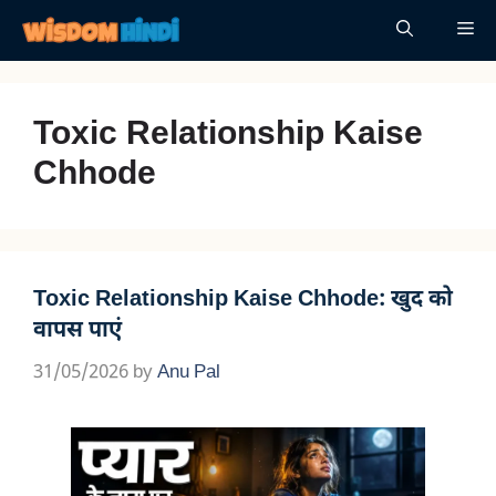
Skip
Me
to
content
Toxic Relationship Kaise
Chhode
Toxic Relationship Kaise Chhode: खुद को
वापस पाएं
31/05/2026
by
Anu Pal