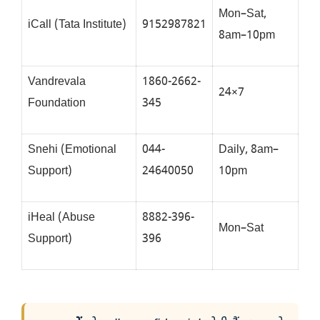
Mon–Sat,
iCall (Tata Institute)
9152987821
8am–10pm
Vandrevala
1860-2662-
24×7
Foundation
345
Snehi (Emotional
044-
Daily, 8am–
Support)
24640050
10pm
iHeal (Abuse
8882-396-
Mon–Sat
Support)
396