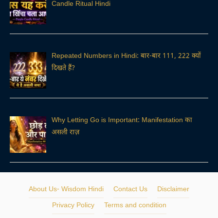
Candle Ritual Hindi
Repeated Numbers in Hindi: बार-बार 111, 222 क्यों
दिखते हैं?
Why Letting Go is Important: Manifestation का
असली राज़
About Us- Wisdom Hindi
Contact Us
Disclaimer
Privacy Policy
Terms and condition