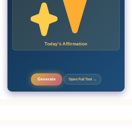
Today's Affirmation
Generate
Open Full Tool →