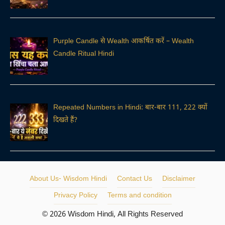
Purple Candle से Wealth आकर्षित करें – Wealth
Candle Ritual Hindi
Repeated Numbers in Hindi: बार-बार 111, 222 क्यों
दिखते हैं?
About Us- Wisdom Hindi
Contact Us
Disclaimer
Privacy Policy
Terms and condition
© 2026 Wisdom Hindi, All Rights Reserved